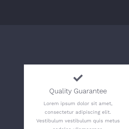
Quality Guarantee
Lorem ipsum dolor sit amet,
consectetur adipiscing elit.
Vestibulum vestibulum quis metus