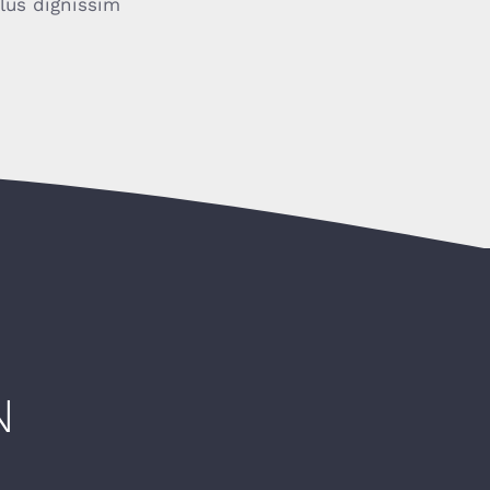
llus dignissim
N