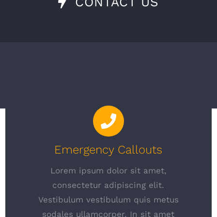
CONTACT US
Emergency Callouts
Lorem ipsum dolor sit amet,
consectetur adipiscing elit.
Vestibulum vestibulum quis metus
sodales ullamcorper. In sit amet