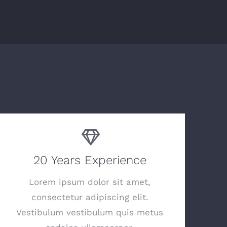
20 Years Experience
Lorem ipsum dolor sit amet,
consectetur adipiscing elit.
Vestibulum vestibulum quis metus