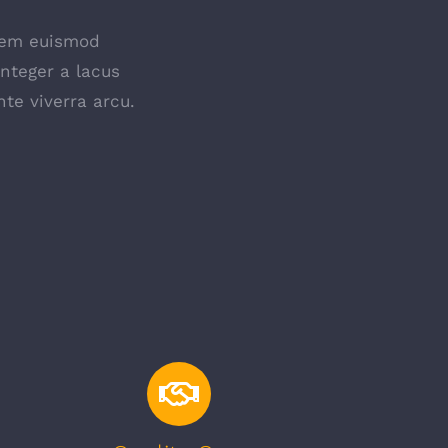
lorem euismod
Integer a lacus
te viverra arcu.