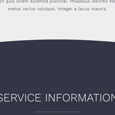
lit quis lorem euismod pulvinar. Phasellus lobortis te
metus varius volutpat. Integer a lacus mauris.
SERVICE INFORMATIO